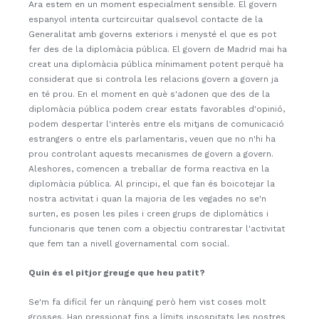
Ara estem en un moment especialment sensible. El govern
espanyol intenta curtcircuitar qualsevol contacte de la
Generalitat amb governs exteriors i menysté el que es pot
fer des de la diplomàcia pública. El govern de Madrid mai ha
creat una diplomàcia pública mínimament potent perquè ha
considerat que si controla les relacions govern a govern ja
en té prou. En el moment en què s'adonen que des de la
diplomàcia pública podem crear estats favorables d'opinió,
podem despertar l'interès entre els mitjans de comunicació
estrangers o entre els parlamentaris, veuen que no n'hi ha
prou controlant aquests mecanismes de govern a govern.
Aleshores, comencen a treballar de forma reactiva en la
diplomàcia pública. Al principi, el que fan és boicotejar la
nostra activitat i quan la majoria de les vegades no se'n
surten, es posen les piles i creen grups de diplomàtics i
funcionaris que tenen com a objectiu contrarestar l'activitat
que fem tan a nivell governamental com social.
Quin és el pitjor greuge que heu patit?
Se'm fa difícil fer un rànquing però hem vist coses molt
grosses. Han pressionat fins a límits insospitats les nostres