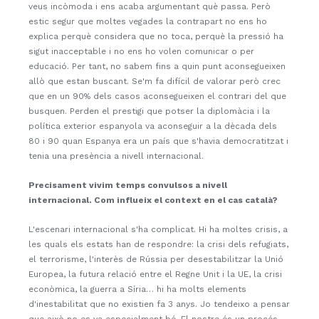
veus incòmoda i ens acaba argumentant què passa. Però
estic segur que moltes vegades la contrapart no ens ho
explica perquè considera que no toca, perquè la pressió ha
sigut inacceptable i no ens ho volen comunicar o per
educació. Per tant, no sabem fins a quin punt aconsegueixen
allò que estan buscant. Se'm fa difícil de valorar però crec
que en un 90% dels casos aconsegueixen el contrari del que
busquen. Perden el prestigi que potser la diplomàcia i la
política exterior espanyola va aconseguir a la dècada dels
80 i 90 quan Espanya era un país que s'havia democratitzat i
tenia una presència a nivell internacional.
Precisament vivim temps convulsos a nivell
internacional. Com influeix el context en el cas català?
L'escenari internacional s'ha complicat. Hi ha moltes crisis, a
les quals els estats han de respondre: la crisi dels refugiats,
el terrorisme, l'interès de Rússia per desestabilitzar la Unió
Europea, la futura relació entre el Regne Unit i la UE, la crisi
econòmica, la guerra a Síria… hi ha molts elements
d'inestabilitat que no existien fa 3 anys. Jo tendeixo a pensar
que això no es va especialment bé. El nostre és un procés