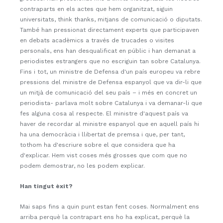
contraparts en els actes que hem organitzat, siguin
universitats, think thanks, mitjans de comunicació o diputats.
També han pressionat directament experts que participaven
en debats acadèmics a través de trucades o visites
personals, ens han desqualificat en públic i han demanat a
periodistes estrangers que no escriguin tan sobre Catalunya.
Fins i tot, un ministre de Defensa d'un país europeu va rebre
pressions del ministre de Defensa espanyol que va dir-li que
un mitjà de comunicació del seu país – i més en concret un
periodista- parlava molt sobre Catalunya i va demanar-li que
fes alguna cosa al respecte. El ministre d'aquest país va
haver de recordar al ministre espanyol que en aquell país hi
ha una democràcia i llibertat de premsa i que, per tant,
tothom ha d'escriure sobre el que considera que ha
d'explicar. Hem vist coses més grosses que com que no
podem demostrar, no les podem explicar.
Han tingut èxit?
Mai saps fins a quin punt estan fent coses. Normalment ens
arriba perquè la contrapart ens ho ha explicat, perquè la