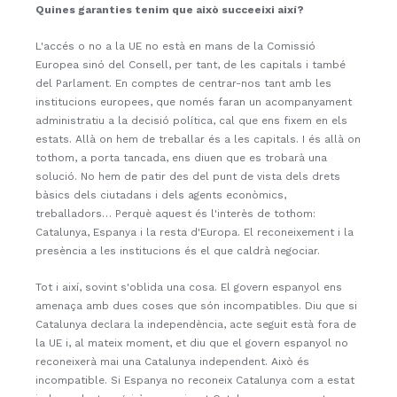
Quines garanties tenim que això succeeixi així?
L'accés o no a la UE no està en mans de la Comissió
Europea sinó del Consell, per tant, de les capitals i també
del Parlament. En comptes de centrar-nos tant amb les
institucions europees, que només faran un acompanyament
administratiu a la decisió política, cal que ens fixem en els
estats. Allà on hem de treballar és a les capitals. I és allà on
tothom, a porta tancada, ens diuen que es trobarà una
solució. No hem de patir des del punt de vista dels drets
bàsics dels ciutadans i dels agents econòmics,
treballadors… Perquè aquest és l'interès de tothom:
Catalunya, Espanya i la resta d'Europa. El reconeixement i la
presència a les institucions és el que caldrà negociar.
Tot i així, sovint s'oblida una cosa. El govern espanyol ens
amenaça amb dues coses que són incompatibles. Diu que si
Catalunya declara la independència, acte seguit està fora de
la UE i, al mateix moment, et diu que el govern espanyol no
reconeixerà mai una Catalunya independent. Això és
incompatible. Si Espanya no reconeix Catalunya com a estat