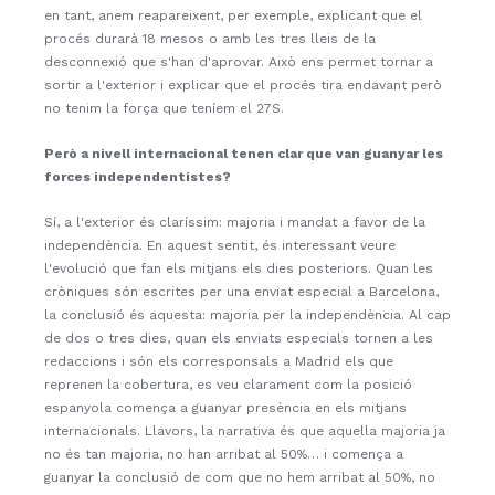
en tant, anem reapareixent, per exemple, explicant que el
procés durarà 18 mesos o amb les tres lleis de la
desconnexió que s'han d'aprovar. Això ens permet tornar a
sortir a l'exterior i explicar que el procés tira endavant però
no tenim la força que teníem el 27S.
Però a nivell internacional tenen clar que van guanyar les
forces independentistes?
Sí, a l'exterior és claríssim: majoria i mandat a favor de la
independència. En aquest sentit, és interessant veure
l'evolució que fan els mitjans els dies posteriors. Quan les
cròniques són escrites per una enviat especial a Barcelona,
la conclusió és aquesta: majoria per la independència. Al cap
de dos o tres dies, quan els enviats especials tornen a les
redaccions i són els corresponsals a Madrid els que
reprenen la cobertura, es veu clarament com la posició
espanyola comença a guanyar presència en els mitjans
internacionals. Llavors, la narrativa és que aquella majoria ja
no és tan majoria, no han arribat al 50%… i comença a
guanyar la conclusió de com que no hem arribat al 50%, no