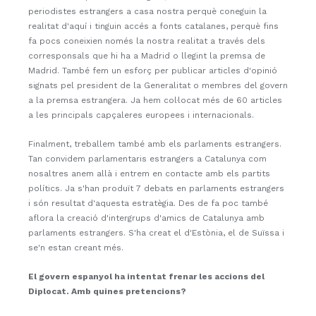
periodistes estrangers a casa nostra perquè coneguin la
realitat d'aquí i tinguin accés a fonts catalanes, perquè fins
fa pocs coneixien només la nostra realitat a través dels
corresponsals que hi ha a Madrid o llegint la premsa de
Madrid. També fem un esforç per publicar articles d'opinió
signats pel president de la Generalitat o membres del govern
a la premsa estrangera. Ja hem col·locat més de 60 articles
a les principals capçaleres europees i internacionals.
Finalment, treballem també amb els parlaments estrangers.
Tan convidem parlamentaris estrangers a Catalunya com
nosaltres anem allà i entrem en contacte amb els partits
polítics. Ja s'han produït 7 debats en parlaments estrangers
i són resultat d'aquesta estratègia. Des de fa poc també
aflora la creació d'intergrups d'amics de Catalunya amb
parlaments estrangers. S'ha creat el d'Estònia, el de Suïssa i
se'n estan creant més.
El govern espanyol ha intentat frenar les accions del
Diplocat. Amb quines pretencions?