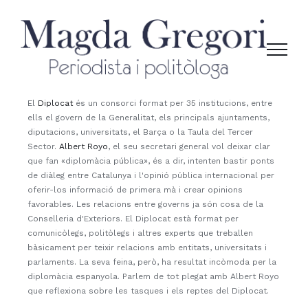
Skip
to
content
El
Diplocat
és un consorci format per 35 institucions, entre
ells el govern de la Generalitat, els principals ajuntaments,
diputacions, universitats, el Barça o la Taula del Tercer
Sector.
Albert Royo
, el seu secretari general vol deixar clar
que fan «diplomàcia pública», és a dir, intenten bastir ponts
de diàleg entre Catalunya i l'opinió pública internacional per
oferir-los informació de primera mà i crear opinions
favorables. Les relacions entre governs ja són cosa de la
Conselleria d'Exteriors. El Diplocat està format per
comunicòlegs, politòlegs i altres experts que treballen
bàsicament per teixir relacions amb entitats, universitats i
parlaments. La seva feina, però, ha resultat incòmoda per la
diplomàcia espanyola. Parlem de tot plegat amb Albert Royo
que reflexiona sobre les tasques i els reptes del Diplocat.