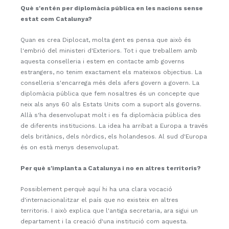
Què s'entén per diplomàcia pública en les nacions sense
estat com Catalunya?
Quan es crea Diplocat, molta gent es pensa que això és
l'embrió del ministeri d'Exteriors. Tot i que treballem amb
aquesta conselleria i estem en contacte amb governs
estrangers, no tenim exactament els mateixos objectius. La
conselleria s'encarrega més dels afers govern a govern. La
diplomàcia pública que fem nosaltres és un concepte que
neix als anys 60 als Estats Units com a suport als governs.
Allà s'ha desenvolupat molt i es fa diplomàcia pública des
de diferents institucions. La idea ha arribat a Europa a través
dels britànics, dels nòrdics, els holandesos. Al sud d'Europa
és on està menys desenvolupat.
Per què s'implanta a Catalunya i no en altres territoris?
Possiblement perquè aquí hi ha una clara vocació
d'internacionalitzar el país que no existeix en altres
territoris. I això explica que l'antiga secretaria, ara sigui un
departament i la creació d'una institució com aquesta.