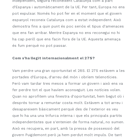
independent, seguirà reconeixent Catalunya com a part
d'Espanya i automàticament de la UE. Per tant, Europa no ens
pot expulsar. Només ho pot fer en el moment que el govern
espanyol reconeix Catalunya com a estat independent. Això
demostra fins a quin punt és poc seriós el tipus d'amenaces
que ens fan arribar. Mentre Espanya no ens reconegui no hi
ha cap perill que ens facin fora de la UE. Aquesta amenaça
és fum perquè no pot passar.
Com s'ha llegit internacionalment el 27S?
Vam perdre una gran oportunitat el 28S. El 27S estàvem a les
portades d'Europa, d'arreu del món i obríem telenotícies.
Però vam tardar tres mesos a formar un govern i això ens va
fer perdre tot el que havíem aconseguit. Les notícies volen.
Quan no aprofitem una finestra d'oportunitat, hem begut oli i
després tornar a remuntar costa molt. Estàvem a tot arreu i
desapareixem bàsicament perquè des de l'exterior es veu
que hi ha una una trifurca interna i que els principals partits
independentistes que s'entenien de forma natural, no sumen.
Això es recupera, en part, amb la pressa de possessió del
govern Puigdemont però ja hem perdut molt impuls. De tant