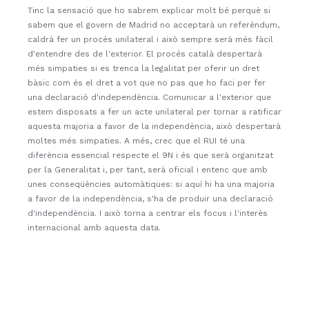
Tinc la sensació que ho sabrem explicar molt bé perquè si
sabem que el govern de Madrid no acceptarà un referèndum,
caldrà fer un procés unilateral i això sempre serà més fàcil
d'entendre des de l'exterior. El procés català despertarà
més simpaties si es trenca la legalitat per oferir un dret
bàsic com és el dret a vot que no pas que ho faci per fer
una declaració d'independència. Comunicar a l'exterior que
estem disposats a fer un acte unilateral per tornar a ratificar
aquesta majoria a favor de la independència, això despertarà
moltes més simpaties. A més, crec que el RUI té una
diferència essencial respecte el 9N i és que serà organitzat
per la Generalitat i, per tant, serà oficial i entenc que amb
unes conseqüències automàtiques: si aquí hi ha una majoria
a favor de la independència, s'ha de produir una declaració
d'independència. I això torna a centrar els focus i l'interès
internacional amb aquesta data.