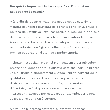
Per què és important la tasca que fa el Diplocat en
aquest procés català?
Més enllà de posar en valor els actius del país, tenim el
mandat del nostre patronat de donar a conèixer la situació
política de Catalunya i explicar perquè el 80% de la població
defensa la celebració d'un referèndum d'autodeterminació.
Això ens fa treballar amb una estratègia que s'articula a
partir, sobretot, de 3 grans col·lectius: món acadèmic,
premsa estrangera i diplomàcia parlamentària.
Treballem especialment en el món acadèmic perquè volem
prestigiar el debat sobre la qüestió catalana, com un procés
únic a Europa d'apoderament ciutadà i aprofundiment de la
qualitat democràtica. L'acadèmia en general veu amb molt
d'interès i simpaties aquest procés, no exempt de
dificultats, però sí que consideren que és un cas molt
interessant i atractiu per estudiar, per exemple, per trobar
l'encaix dins de la Unió Europea.
A nivell de la premsa estrangera, intentem convidar