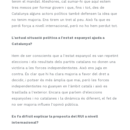
tenim el mandat. Aleshores, cal sumar-hi que aquí estem
tres mesos per formar govern i que, fins i tot, des de
Catalunya alguns actors polítics també defensen la idea que
no tenim majoria. Ens tirem un tret al peu. Això fa que es
perdi força a nivell internacional, però no ho hem perdut tot.
L'actual situació política a l'estat espanyol ajuda a
Catalunya?
Hem de ser conscients que a l'estat espanyol es van repetint
eleccions i els resultats dels partits catalans no donen una
victòria a les forces independentistes. Això ens juga en
contra. És clar que hi ha clara majoria a favor del dret a
decidir, i potser és més àmplia que mai, però les forces
independentistes no guanyen en l'àmbit català i això es
trasllada a l'exterior. Encara que parlem d'eleccions
espanyoles i no catalanes i la dinàmica és diferent, el fet de
no ser majoria influeix l'opinió pública.
Es fa difícil explicar la proposta del RUI a nivell
internacional?