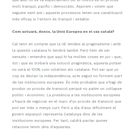
molt tranquil, pacífic i democràtic. Aspirem i volem que
segueixi sent així i aquests processos tenen una canalització
més eficaç si l'entorn és tranquil i estable.
Com actuarà, doncs, la Unió Europea en el cas català?
Cal tenir en compte que la UE tendeix al pragmatisme i amb
la qüestió catalana hi tendirà també. Però hem de ser
sensats i entendre que aquí hi ha moltes coses en joc i que,
tot i que es trobarà una solució pragmàtica, aquesta potser
no serà el 100% com voldríem els catalans. Pot ser que un
cop es declari la independència, acte seguit no formem part
de les institucions europees. És més probable que s'hagi de
produir un procés de transició perquè no patim un col·lapse
polític i econòmic. La presència a les institucions europees
s'haurà de negociar en el marc d'un procés de transició que
pot ser més o menys curt. Però a dia d'avui difícilment el
govern espanyol representa Catalunya dins de les
institucions europees. Per tant, caldrà pactar quines
relacions tenim dins d'aquestes.