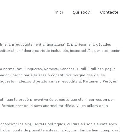
Inici
Qui sóc?
Contacte
alment, irreductiblement anticatalana”. El plantejament, dècades
itorial, un “deure patriòtic ineludible, inexorable”. I, per això, tenim
a normalitat. Junqueras, Romeva, Sànchez, Turull i Rull han pogut
nador i participar a la sessió constitutiva perquè des de les
 aquests mateixos diputats van ser escollits al Parlament. Però, és
al i que la presó preventiva és el càstig que els hi correspon per
formen part de la seva anormalitat diària. Viuen aïllats de la
conèixer les singularitats polítiques, culturals i socials catalanes
rà trobar punts de possible entesa. I això, com també hem comprovat