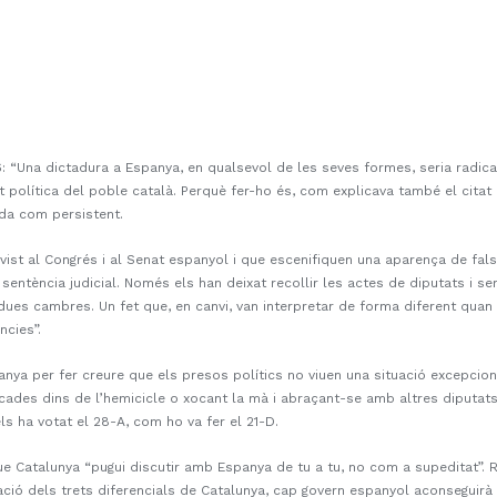
936: “Una dictadura a Espanya, en qualsevol de les seves formes, seria radic
at política del poble català. Perquè fer-ho és, com explicava també el citat ed
suda com persistent.
st al Congrés i al Senat espanyol i que escenifiquen una aparença de fals
 sentència judicial. Només els han deixat recollir les actes de diputats i se
 dues cambres. Un fet que, en canvi, van interpretar de forma diferent quan
ncies”.
panya per fer creure que els presos polítics no viuen una situació excepcion
ucades dins de l’hemicicle o xocant la mà i abraçant-se amb altres diputats 
s ha votat el 28-A, com ho va fer el 21-D.
ue Catalunya “pugui discutir amb Espanya de tu a tu, no com a supeditat”. Re
ptació dels trets diferencials de Catalunya, cap govern espanyol aconsegui