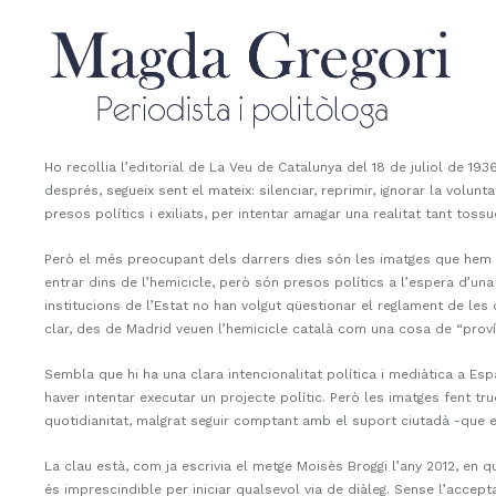
Skip
to
content
Ho recollia l’editorial de La Veu de Catalunya del 18 de juliol de 1
després, segueix sent el mateix: silenciar, reprimir, ignorar la volunt
presos polítics i exiliats, per intentar amagar una realitat tant tos
Però el més preocupant dels darrers dies són les imatges que hem vi
entrar dins de l’hemicicle, però són presos polítics a l’espera d’una
institucions de l’Estat no han volgut qüestionar el reglament de les
clar, des de Madrid veuen l’hemicicle català com una cosa de “proví
Sembla que hi ha una clara intencionalitat política i mediàtica a Es
haver intentar executar un projecte polític. Però les imatges fent tr
quotidianitat, malgrat seguir comptant amb el suport ciutadà -que el
La clau està, com ja escrivia el metge Moisès Broggi l’any 2012, en q
és imprescindible per iniciar qualsevol via de diàleg. Sense l’acce