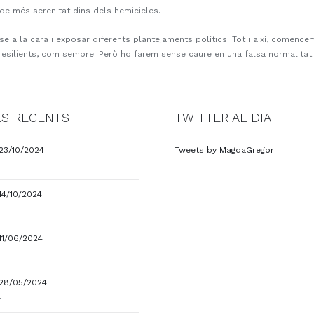
de més serenitat dins dels hemicicles.
-se a la cara i exposar diferents plantejaments polítics. Tot i així, comen
i resilients, com sempre. Però ho farem sense caure en una falsa normalitat.
S RECENTS
TWITTER AL DIA
23/10/2024
Tweets by MagdaGregori
14/10/2024
11/06/2024
28/05/2024
4