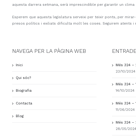
aquesta darrera setmana, serà imprescindible per garantir un clima 
Esperem que aquesta legislatura serveixi per teixir ponts, per mirar
presos polítics i exiliats dificulta molt les coses. Seguirem atents 
NAVEGA PER LA PÀGINA WEB
ENTRADE
Inici
Més 324 – 
23/10/2024
Qui sóc?
Més 324 – 
Biografia
14/10/2024
Contacta
Més 324 – 
11/06/2024
Blog
Més 324 – 
28/05/202