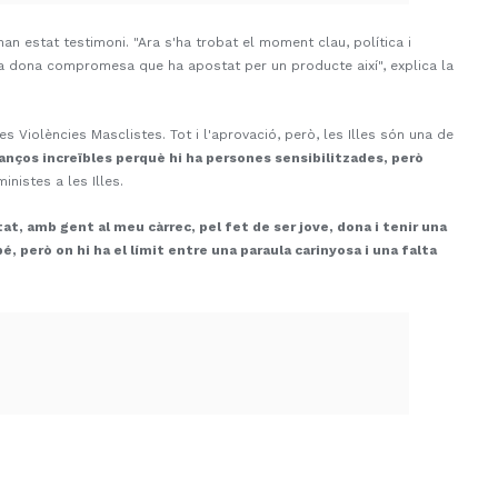
han estat testimoni. "Ara s'ha trobat el moment clau, política i
 una dona compromesa que ha apostat per un producte així", explica la
s Violències Masclistes. Tot i l'aprovació, però, les Illes són una de
vanços increïbles perquè hi ha persones sensibilitzades, però
inistes a les Illes.
t, amb gent al meu càrrec, pel fet de ser jove, dona i tenir una
 però on hi ha el límit entre una paraula carinyosa i una falta