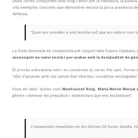
L’Aina Torres comparteix amb Roig l’amor per la literatura, la poesi
cita exemples concrets que demostren encara la poca presència de 
defensa.
"Quan em conviden a una tertúlia vull que em valorin com 
La lluita feminista és compartida pel conjunt dels Països Catalans,
aconseguir un canvi social i per acabar amb la desigualtat de gè
El procés sobiranista neix i es construeix al carrer. Per això, Torre
"ells s’asseuen amb les cames ben obertes i nosaltres encongides".
Posa en valor dones com
Montserrat Roig, Maria Mercè Marçal 
gènere i eliminar els prejudicis i estereotips que ens esclavitzen".
3 assassinats masclistes en les últimes 24 hores. Gandia, 