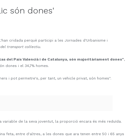
lic són dones'
 L'han cridada perquè participi a les Jornades d'Urbanisme i
del transport col·lectiu.
l cas del País Valencià i de Catalunya, són majoritàriament dones"
,
són dones i el 34,7% homes.
ers i pot permetre's, per tant, un vehicle privat, són homes".
 variable de la seva joventut, la proporció encara és més reduïda.
ina feta, entre d'altres, a les dones que ara tenen entre 50 i 65 anys