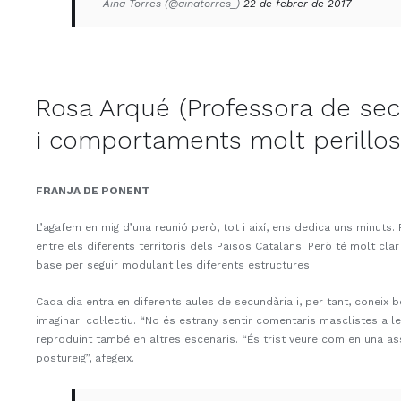
— Aina Torres (@ainatorres_)
22 de febrer de 2017
Rosa Arqué (Professora de secu
i comportaments molt perilloso
FRANJA DE PONENT
L’agafem en mig d’una reunió però, tot i així, ens dedica uns minuts
entre els diferents territoris dels Països Catalans. Però té molt cl
base per seguir modulant les diferents estructures.
Cada dia entra en diferents aules de secundària i, per tant, coneix b
imaginari col·lectiu. “No és estrany sentir comentaris masclistes a
reproduint també en altres escenaris. “És trist veure com en una 
postureig”, afegeix.