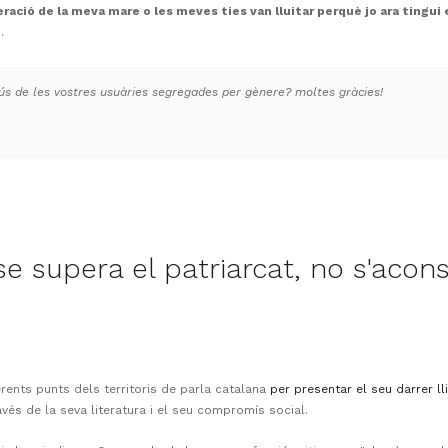
ració de la meva mare o les meves ties van lluitar perquè jo ara tingui 
u.
ús de les vostres usuàries segregades per gènere? moltes gràcies!
o se supera el patriarcat, no s'aco
rents punts dels territoris de parla catalana
per presentar el seu darrer ll
avés de la seva literatura i el seu compromís social.