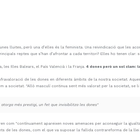
es lluites, però una d’elles és la feminista. Una reivindicació que les ac
incipals reptes que s’han d’afrontar a cada territori? Elles ho tenen clar: s
 les Illes Balears, el País Valencià i la Franja.
4 dones però un sol clam: l
a infravaloració de les dones en diferents àmbits de la nostra societat. Aqu
om a societat. "Allò masculí continua sent més valorat per la societat, se l
 atorga més prestigi, un fet que invisibilitza les dones"
tren com "contínuament apareixen noves amenaces per aconseguir la igualta
s de les dones, com el que va suposar la fallida contrareforma de la llei d