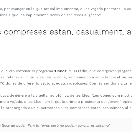
 per avançar en la igualtat cal implementar, d'una vegada per totes, la co
sionals que les implementen deixin de ser "cecs al gènere".
'Les compreses estan, casualment, 
çà que van estrenar el programa
'Dones'
d'IB3 ràdio, que codirgeixen plegade
 un relat que inclou la veu de la dona, no només com aquella que el viu, s
e 70 dones de diferents sectors, edats i ideologies. Com és ser dona a la 
tiva de gènere a la graella radiofònica de les Illes. "Les dones som molt vi
mera vegada, a les Illes hem tingut la primera presidenta del govern", opin
de la prestatgeria d'un supermercat. "Les compreses estan, casualment, al c
s llocs de poder. Fem la feina, però no podem canviar el sistema"