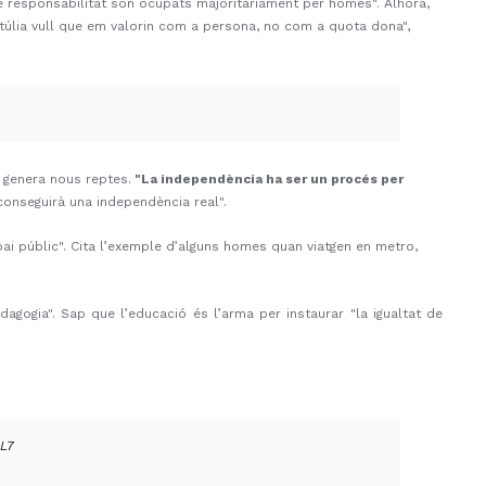
 de responsabilitat són ocupats majoritàriament per homes". Alhora,
úlia vull que em valorin com a persona, no com a quota dona",
t genera nous reptes.
"La independència ha ser un procés per
aconseguirà una independència real".
spai públic". Cita l’exemple d’alguns homes quan viatgen en metro,
agogia". Sap que l’educació és l’arma per instaurar "la igualtat de
1L7