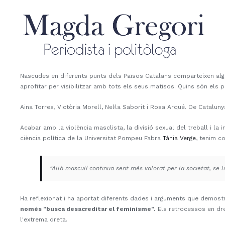
Skip
to
content
Nascudes en diferents punts dels Països Catalans comparteixen algun
aprofitar per visibilitzar amb tots els seus matisos. Quins són els pr
Aina Torres, Victòria Morell, Nel·la Saborit i Rosa Arqué. De Catalunya,
Acabar amb la violència masclista, la divisió sexual del treball i l
ciència política de la Universitat Pompeu Fabra
Tània Verge
, tenim c
"Allò masculí continua sent més valorat per la societat, se li
Ha reflexionat i ha aportat diferents dades i arguments que demos
només "busca desacreditar el feminisme".
Els retrocessos en dret
l'extrema dreta.