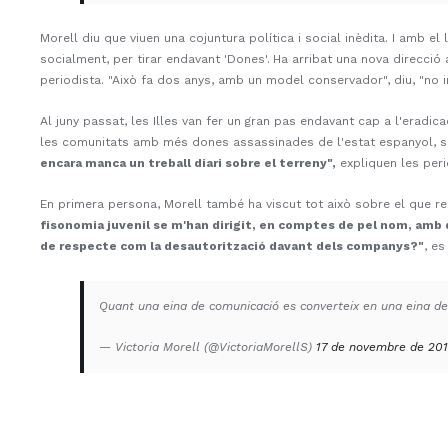
Morell diu que viuen una cojuntura política i social inèdita. I amb e
socialment, per tirar endavant 'Dones'.
Ha arribat una nova direcció 
periodista. "Això fa dos anys, amb un model conservador", diu, "no 
Al juny passat, les Illes van fer un gran pas endavant cap a l'eradic
les comunitats amb més dones assassinades de l'estat espanyol, s
encara manca un treball diari sobre el terreny",
expliquen les peri
En primera persona, Morell també ha viscut tot això sobre el que re
fisonomia juvenil se m'han dirigit, en comptes de pel nom, amb di
de respecte com la desautorització davant dels companys?"
, es
Quant una eina de comunicació es converteix en una eina de
— Victoria Morell (@VictoriaMorellS)
17 de novembre de 20