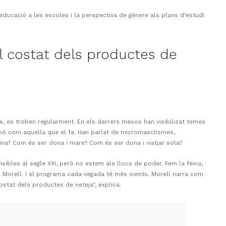
educació a les escoles i la perspectiva de gènere als plans d'estudi
al costat dels productes de
s, es troben regularment. En els darrers mesos han visibilizat temes
inó com aquella que el fa. Han parlat de micromasclismes,
feina? Com és ser dona i mare? Com és ser dona i viatjar sola?
sibles al segle XXI, però no estem als llocs de poder. Fem la feina,
a Morell. I el programa cada vegada té més oients. Morell narra com
ostat dels productes de neteja", explica.