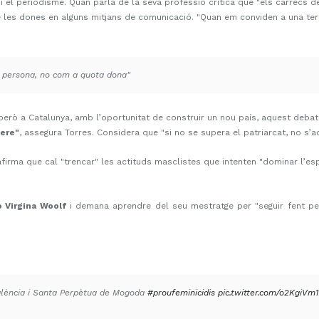
a i el periodisme. Quan parla de la seva professió critica que "els càrrecs
les dones en alguns mitjans de comunicació. "Quan em conviden a una tert
a persona, no com a quota dona"
 però a Catalunya, amb l’oportunitat de construir un nou país, aquest deba
nere"
, assegura Torres. Considera que "si no se supera el patriarcat, no s’
s afirma que cal "trencar" les actituds masclistes que intenten "dominar l’e
o Virgina Woolf
i demana aprendre del seu mestratge per "seguir fent ped
València i Santa Perpètua de Mogoda
#proufeminicidis
pic.twitter.com/o2KgiVm