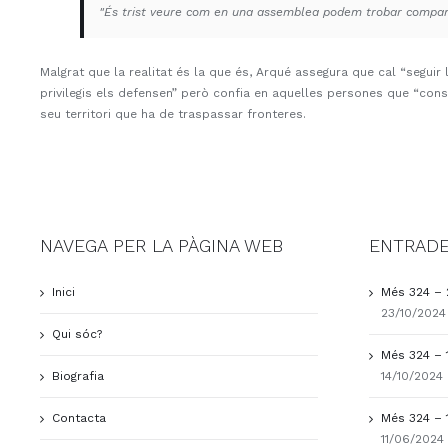
"És trist veure com en una assemblea podem trobar companys
Malgrat que la realitat és la que és, Arqué assegura que cal “seguir 
privilegis els defensen” però confia en aquelles persones que “con
seu territori que ha de traspassar fronteres.
NAVEGA PER LA PÀGINA WEB
ENTRADE
Inici
Més 324 – 
23/10/2024
Qui sóc?
Més 324 – 
Biografia
14/10/2024
Contacta
Més 324 – 
11/06/2024