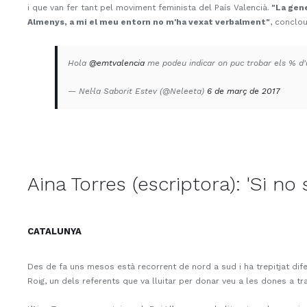
i que van fer tant pel moviment feminista del País Valencià.
"La gene
Almenys, a mi el meu entorn no m'ha vexat verbalment"
, conclo
Hola
@emtvalencia
me podeu indicar on puc trobar els % d'
— Nel·la Saborit Estev (@Neleeta)
6 de març de 2017
Aina Torres (escriptora): 'Si n
CATALUNYA
Des de fa uns mesos està recorrent de nord a sud i ha trepitjat dife
Roig, un dels referents que va lluitar per donar veu a les dones a tr