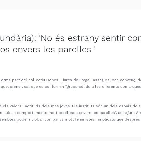
ndària): 'No és estrany sentir co
s envers les parelles '
. Forma part del col·lectiu Dones Lliures de Fraga i assegura, ben convençu
ar que, primer, cal que es conformin “grups sòlids a les diferents comarques
é els valors i actituds dels més joves. Els instituts són un dels espais de
 les aules i comportaments molt perillosos envers les parelles”, assegura 
assemblea podem trobar companys molt feministes i implicats que després 