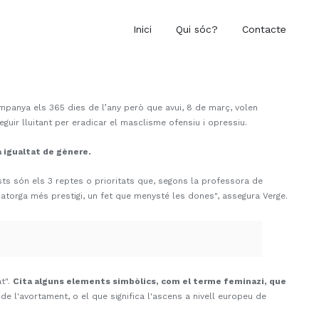
Inici
Qui sóc?
Contacte
ompanya els 365 dies de l’any però que avui, 8 de març, volen
eguir lluitant per eradicar el masclisme ofensiu i opressiu.
a igualtat de gènere.
ests són els 3 reptes o prioritats que, segons la professora de
i atorga més prestigi, un fet que menysté les dones", assegura Verge.
t".
Cita alguns elements simbòlics, com el terme feminazi, que
e l'avortament, o el que significa l'ascens a nivell europeu de