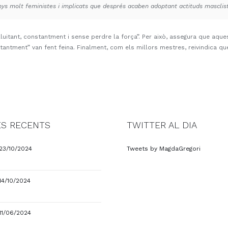
 molt feministes i implicats que després acaben adoptant actituds mascliste
lluitant, constantment i sense perdre la força”. Per això, assegura que aque
stantment” van fent feina. Finalment, com els millors mestres, reivindica 
S RECENTS
TWITTER AL DIA
23/10/2024
Tweets by MagdaGregori
14/10/2024
11/06/2024