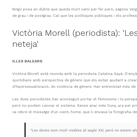
Ningú posa en dubte que queda molt camí per fer però, segons Verge,
de grau i de postgrau. Cal que les polítiques públiques i els profes
Victòria Morell (periodista): 
neteja'
ILLES BALEARS
Victòria Morell està reunida amb la periodista Catalina Gayà. D'en
quotidians amb perspectiva de gènere que els estan ajudant a crear
d'hipersexualització, de violència de gènere. Han entrevistat més d
Les dues periodistes han aconseguit portar el feminisme i la perspec
però no podem canviar el sistema. Sense anar més lluny, ara per pri
va rebre el missatge d'un oient, home, que li enviava la fotografia 
"Les dones som molt visibles al segle XXI, però no estem al