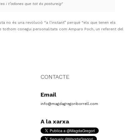
s i t’adones que tot és postureig"
sta no és una revolució “a l’instant” perquè “els que tenen els
que tothom conegui personalitats com Amparo Poch, un referent del
CONTACTE
Email
info@magdagregoriborrell.com
A la xarxa