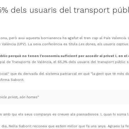
 65% dels usuaris del transport púb
lona, però avui aquesta borrianenca ha agafat el tren cap al País Valencià.
 València (UPV). La seva conferència es titula
Les dones, els usuaris captius 
úblic perquè no tenen l'economia suficient per accedir al privat i, en e
ipal de Transports de València, el 65,3% dels usuaris del transport públic 
ocial" que és derivada del sistema patriarcal en què "la gent que té més din
firma Saborit.
hicle privat, són homes"
 amb qui els seus companys es creuen als passadissos. I, quan hi suma la
 dia, Nel·la Saborit reconeix que estem millor que fa uns anys. Agraeix la fe