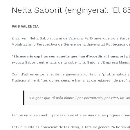
Nel·la Saborit (enginyera): 'El
PAÍS VALENCIÀ
Enganxem Nel·la Saborit camí de València. Fa 15 anys que viu a Barce
Mobilitat amb Perspectiva de Gènere de la Universitat Politècnica de
"Els usuaris captius són aquells que han d'accedir al transport p
explica Saborit entre talls de la cobertura. Segons l'Empresa Munic
Com d'altres entorns, el de l'enginyeria afronta una "problemàtica s
Tradicionalment, "les dones sempre han anat carregades i de peu", a
"La gent que té més diners i pot permetre's, per tant, un ve
També en el seu àmbit professional ella és una de les poques dones
Tot i que ella és conscient de les desigualtats de gènere 24 hores al