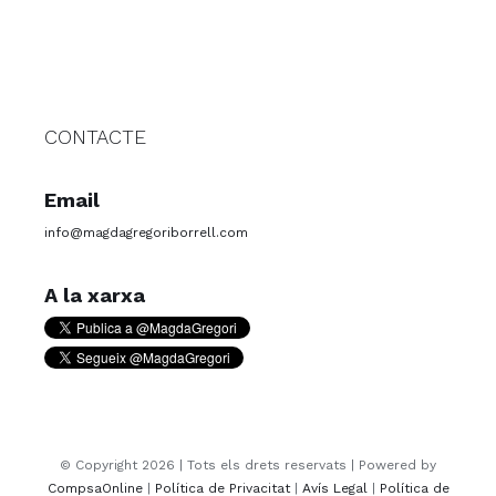
CONTACTE
Email
info@magdagregoriborrell.com
A la xarxa
© Copyright
2026 | Tots els drets reservats | Powered by
CompsaOnline
|
Política de Privacitat
|
Avís Legal
|
Política de