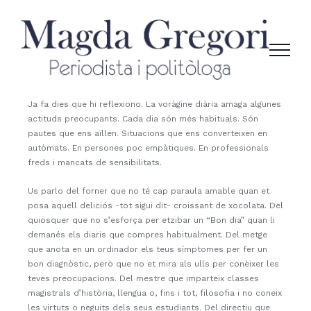
Skip
to
content
Ja fa dies que hi reflexiono. La voràgine diària amaga algunes
actituds preocupants. Cada dia són més habituals. Són
pautes que ens aïllen. Situacions que ens converteixen en
autòmats. En persones poc empàtiques. En professionals
freds i mancats de sensibilitats.
Us parlo del forner que no té cap paraula amable quan et
posa aquell deliciós -tot sigui dit- croissant de xocolata. Del
quiosquer que no s’esforça per etzibar un “Bon dia” quan li
demanés els diaris que compres habitualment. Del metge
que anota en un ordinador els teus símptomes per fer un
bon diagnòstic, però que no et mira als ulls per conèixer les
teves preocupacions. Del mestre que imparteix classes
magistrals d’història, llengua o, fins i tot, filosofia i no coneix
les virtuts o neguits dels seus estudiants. Del directiu que