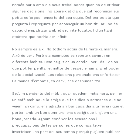
només parla amb els seus treballadors quan ha de criticar
algunes decisions i no apareix el dia que cal reconèixer els
petits esforços i encerts del seu equip. Del periodista que
pregunta i repregunta per aconseguir un bon titular i no és
capaç d’empatitzar amb el seu interlocutor. I d’un llarg
etcètera que podria ser infinit.
No sempre és així. No tothom actua de la mateixa manera.
Això és cert. Però els exemples es repeteix sovint i en
diferents àmbits. Hem caigut en un cercle -perillós i viciós-
que pot fer perillar el millor de l’espècie humana: el poder
de la socialització. Les relacions personals ens enforteixen.
La manca d’empatia, en canvi, ens deshumanitza.
Seguim pendents del mòbil quan quedem, mitja hora, per fer
un cafè amb aquella amiga que feia dies o setmanes que no
vèiem. En canvi, ens agrada arribar cada dia a la feina i que el
porter, amb un bon somriure, ens desitgi que tinguem una
bona jornada. Agraïm conèixer les sensacions i
preocupacions de les persones que comparteixen i
inverteixen una part del seu temps perquè puguem publicar