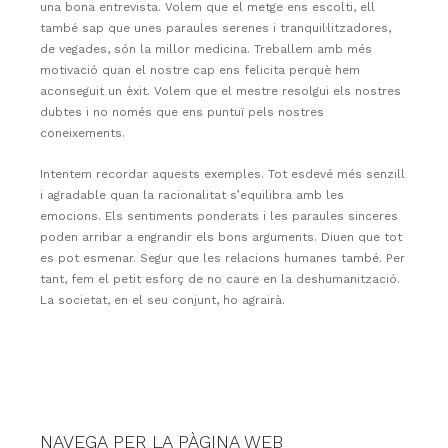
una bona entrevista. Volem que el metge ens escolti, ell
també sap que unes paraules serenes i tranquil·litzadores,
de vegades, són la millor medicina. Treballem amb més
motivació quan el nostre cap ens felicita perquè hem
aconseguit un èxit. Volem que el mestre resolgui els nostres
dubtes i no només que ens puntuï pels nostres
coneixements.
Intentem recordar aquests exemples. Tot esdevé més senzill
i agradable quan la racionalitat s’equilibra amb les
emocions. Els sentiments ponderats i les paraules sinceres
poden arribar a engrandir els bons arguments. Diuen que tot
es pot esmenar. Segur que les relacions humanes també. Per
tant, fem el petit esforç de no caure en la deshumanització.
La societat, en el seu conjunt, ho agrairà.
NAVEGA PER LA PÀGINA WEB