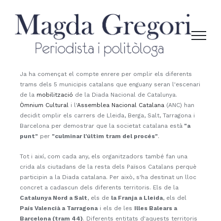
Skip
to
content
Ja ha començat el compte enrere per omplir els diferents
trams dels 5 municipis catalans que enguany seran l'escenari
de la
mobilització
de la Diada Nacional de Catalunya.
Òmnium Cultural
i l'
Assemblea Nacional Catalana
(ANC) han
decidit omplir els carrers de Lleida, Berga, Salt, Tarragona i
Barcelona per demostrar que la societat catalana està
"a
punt"
per
"culminar l'últim tram del procés"
.
Tot i així, com cada any, els organitzadors també fan una
crida als ciutadans de la resta dels Països Catalans perquè
participin a la Diada catalana. Per això, s'ha destinat un lloc
concret a cadascun dels diferents territoris. Els de la
Catalunya Nord a Salt
, els de
la Franja a Lleida
, els del
País Valencià a Tarragona
i els de les
Illes Balears a
Barcelona (tram 44)
. Diferents entitats d'aquests territoris