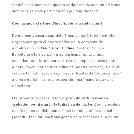
també s'han sumat a aquesta crida perquè, com en edicions
anteriors, la seva participació sigui "significativa".
Com avança el ritme d'inscripcions a cada tram?
De moment, encara cap dels 5 espais està totalment ple.
Segons assegura el coordinador de la comissió de
mobilització de l'ANC,
Oriol Codina
, "és lògic" que a
Barcelona s'hi inscriguin més participants, tot i així,
considera que forma part del repte "omplir els cinc punts".
Alhora, en aquest sentit Codina es mostra convençut que el
fet que la mobilització sigui descentralitzada "pot incentivar"
a diferents famílies que potser els feia "mandra baixar a
Barcelona".
Els promotors asseguren que
prop de 700 persones
treballen per garantir la logística de l'acte
. Codina explica
que Berga és un dels punts "més complicats" ja que cal
garantir i facilitar una bona gestió dels accessos a la ciutat.