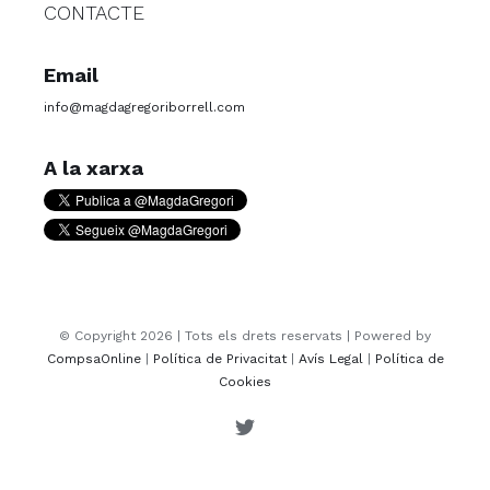
CONTACTE
Email
info@magdagregoriborrell.com
A la xarxa
© Copyright
2026 | Tots els drets reservats | Powered by
CompsaOnline
|
Política de Privacitat
|
Avís Legal
|
Política de
Cookies