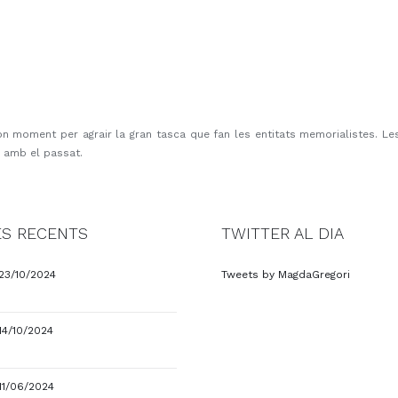
n moment per agrair la gran tasca que fan les entitats memorialistes. Les
ia amb el passat.
S RECENTS
TWITTER AL DIA
23/10/2024
Tweets by MagdaGregori
14/10/2024
11/06/2024