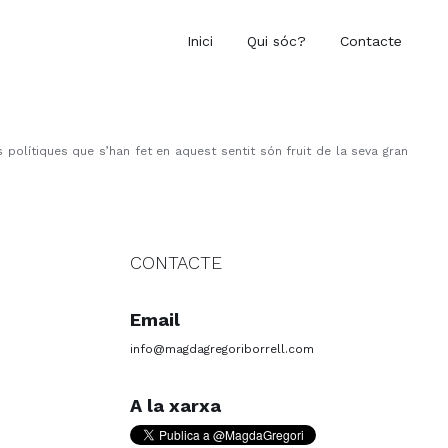
Inici
Qui sóc?
Contacte
 polítiques que s’han fet en aquest sentit són fruit de la seva gran
CONTACTE
Email
info@magdagregoriborrell.com
A la xarxa