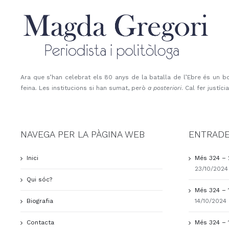
Skip
to
content
Ara que s’han celebrat els 80 anys de la batalla de l’Ebre és un bo
feina. Les institucions si han sumat, però
a posteriori
. Cal fer justíc
NAVEGA PER LA PÀGINA WEB
ENTRADE
Inici
Més 324 – 
23/10/2024
Qui sóc?
Més 324 – 
Biografia
14/10/2024
Contacta
Més 324 – 