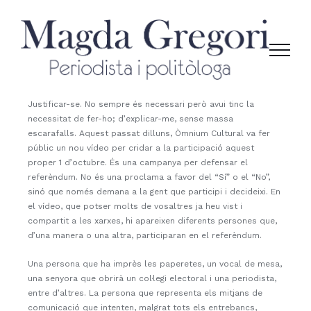
Skip
to
content
Justificar-se. No sempre és necessari però avui tinc la
necessitat de fer-ho; d’explicar-me, sense massa
escarafalls. Aquest passat dilluns, Òmnium Cultural va fer
públic un nou vídeo per cridar a la participació aquest
proper 1 d’octubre. És una campanya per defensar el
referèndum. No és una proclama a favor del “Sí” o el “No”,
sinó que només demana a la gent que participi i decideixi. En
el vídeo, que potser molts de vosaltres ja heu vist i
compartit a les xarxes, hi apareixen diferents persones que,
d’una manera o una altra, participaran en el referèndum.
Una persona que ha imprès les paperetes, un vocal de mesa,
una senyora que obrirà un col·legi electoral i una periodista,
entre d’altres. La persona que representa els mitjans de
comunicació que intenten, malgrat tots els entrebancs,