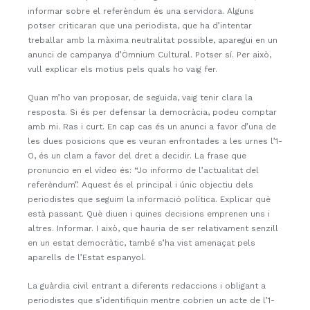
informar sobre el referèndum és una servidora. Alguns
potser criticaran que una periodista, que ha d’intentar
treballar amb la màxima neutralitat possible, aparegui en un
anunci de campanya d’Òmnium Cultural. Potser sí. Per això,
vull explicar els motius pels quals ho vaig fer.
Quan m’ho van proposar, de seguida, vaig tenir clara la
resposta. Si és per defensar la democràcia, podeu comptar
amb mi. Ras i curt. En cap cas és un anunci a favor d’una de
les dues posicions que es veuran enfrontades a les urnes l’1-
O, és un clam a favor del dret a decidir. La frase que
pronuncio en el vídeo és: “Jo informo de l’actualitat del
referèndum”. Aquest és el principal i únic objectiu dels
periodistes que seguim la informació política. Explicar què
està passant. Què diuen i quines decisions emprenen uns i
altres. Informar. I això, que hauria de ser relativament senzill
en un estat democràtic, també s’ha vist amenaçat pels
aparells de l’Estat espanyol.
La guàrdia civil entrant a diferents redaccions i obligant a
periodistes que s’identifiquin mentre cobrien un acte de l’1-