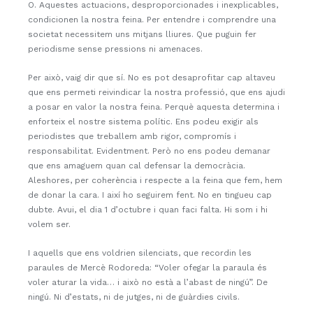
O. Aquestes actuacions, desproporcionades i inexplicables,
condicionen la nostra feina. Per entendre i comprendre una
societat necessitem uns mitjans lliures. Que puguin fer
periodisme sense pressions ni amenaces.
Per això, vaig dir que sí. No es pot desaprofitar cap altaveu
que ens permeti reivindicar la nostra professió, que ens ajudi
a posar en valor la nostra feina. Perquè aquesta determina i
enforteix el nostre sistema polític. Ens podeu exigir als
periodistes que treballem amb rigor, compromís i
responsabilitat. Evidentment. Però no ens podeu demanar
que ens amaguem quan cal defensar la democràcia.
Aleshores, per coherència i respecte a la feina que fem, hem
de donar la cara. I així ho seguirem fent. No en tingueu cap
dubte. Avui, el dia 1 d’octubre i quan faci falta. Hi som i hi
volem ser.
I aquells que ens voldrien silenciats, que recordin les
paraules de Mercè Rodoreda: “Voler ofegar la paraula és
voler aturar la vida… i això no està a l’abast de ningú”. De
ningú. Ni d’estats, ni de jutges, ni de guàrdies civils.