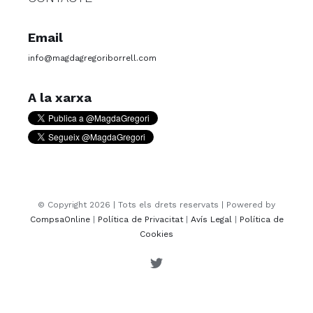
Email
info@magdagregoriborrell.com
A la xarxa
© Copyright
2026 | Tots els drets reservats | Powered by
CompsaOnline
|
Política de Privacitat
|
Avís Legal
|
Política de
Cookies