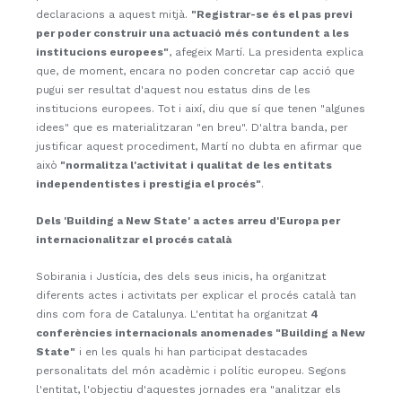
declaracions a aquest mitjà.
"Registrar-se és el pas previ
per poder construir una actuació més contundent a les
institucions europees"
, afegeix Martí. La presidenta explica
que, de moment, encara no poden concretar cap acció que
pugui ser resultat d'aquest nou estatus dins de les
institucions europees. Tot i així, diu que sí que tenen "algunes
idees" que es materialitzaran "en breu". D'altra banda, per
justificar aquest procediment, Martí no dubta en afirmar que
això
"normalitza l'activitat i qualitat de les entitats
independentistes i prestigia el procés"
.
Dels 'Building a New State' a actes arreu d'Europa per
internacionalitzar el procés català
Sobirania i Justícia, des dels seus inicis, ha organitzat
diferents actes i activitats per explicar el procés català tan
dins com fora de Catalunya. L'entitat ha organitzat
4
conferències internacionals anomenades "Building a New
State"
i en les quals hi han participat destacades
personalitats del món acadèmic i polític europeu. Segons
l'entitat, l'objectiu d'aquestes jornades era "analitzar els