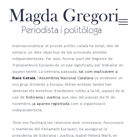
Skip
to
content
Internacionalitzar el procés polític català ha estat, des de
sempre, un dels objectius de les principals entitats
independentistes. Per això, formar part del Registre de
Transparència Europeu és un pas significatiu per treballar en
aquest sentit. La setmana passada,
tal com explicàvem a
Racó Català
, l'
Assemblea Nacional Catalana
va esdevenir un
nou grup d'interès a Europa. Altres entitats també han
detectat els beneficis d'esdevenir lobby a la UE, aquest és el
cas de
Sobirania i Justícia
que, des del passat dia 15 de
novembre,
ja apareix registrada
com a organització
independentista.
"Això ens facilitarà les relacions amb comissaris, funcionaris
o membres del Parlament Europeu", ha assegurat la
presidenta de Sobirania i Justícia, Isabel-Helena Martí, en