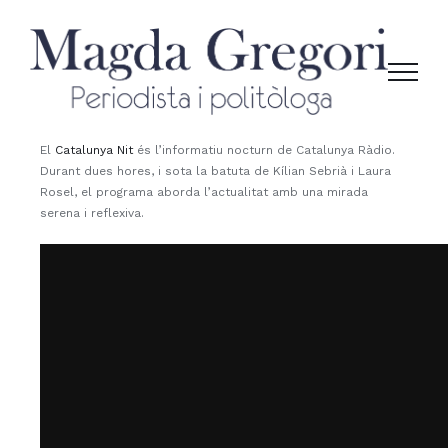
Skip
to
content
El
Catalunya Nit
és l’informatiu nocturn de Catalunya Ràdio.
Durant dues hores, i sota la batuta de Kílian Sebrià i Laura
Rosel, el programa aborda l’actualitat amb una mirada
serena i reflexiva.