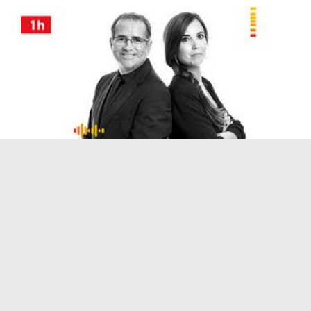
Catalunya Nit 11/12/2019
desembre 11, 2019
|
Catalunya Nit
,
Ràdio
,
Treballs